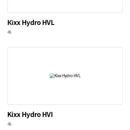
Кіхх Hydro HVL
46
Kixx Hydro HVI
46