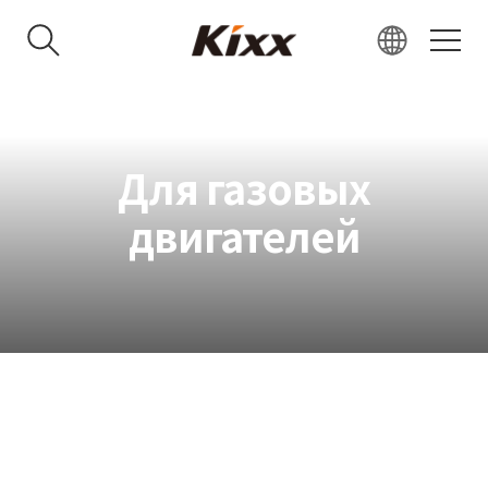
KR
EN
RU
Для газовых
VN
двигателей
IN
JP
CN