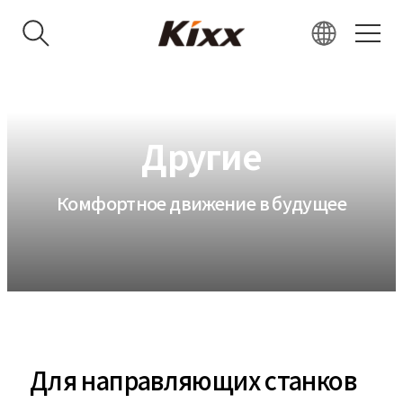
KR
EN
RU
Другие
VN
IN
Комфортное движение в будущее
JP
CN
Для направляющих станков