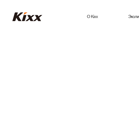
О Kixx
Эколи
О бренде Кіхх
Моторны
на о
История бренда
растит
сы
Кіхx в России
Cмазки
и СНГ
Техни
жидкос
Медиа
электро
Комфортное движение 