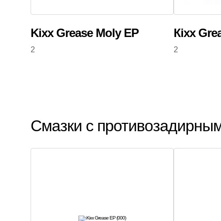
Kixx Grease Moly EP
Кіхх Gre
2
2
Смазки с противозадирным