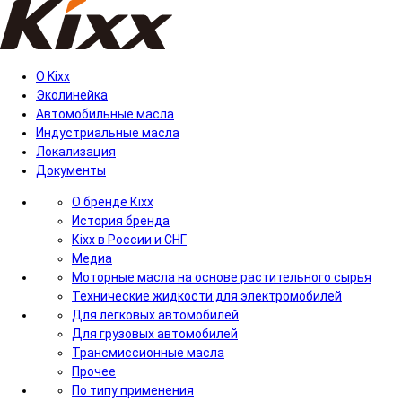
О Kixx
Эколинейка
Автомобильные масла
Индустриальные масла
Локализация
Документы
О бренде Кіхх
История бренда
Кіхx в России и СНГ
Медиа
Моторные масла на основе растительного сырья
Технические жидкости для электромобилей
Для легковых автомобилей
Для грузовых автомобилей
Трансмиссионные масла
Прочее
По типу применения