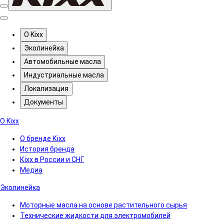
О Kixx
Эколинейка
Автомобильные масла
Индустриальные масла
Локализация
Документы
О Kixx
О бренде Кіхх
История бренда
Кіхx в России и СНГ
Медиа
Эколинейка
Моторные масла на основе растительного сырья
Технические жидкости для электромобилей