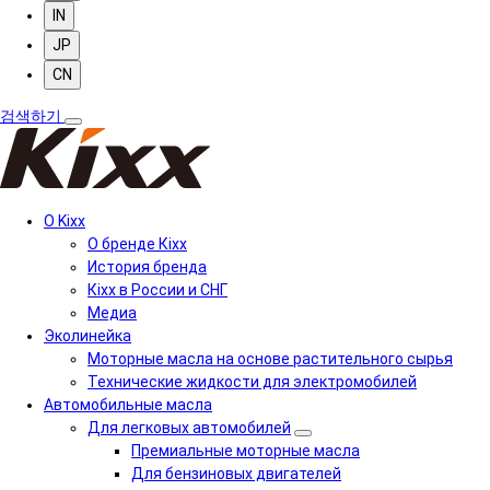
IN
JP
CN
검색하기
О Kixx
О бренде Кіхх
История бренда
Кіхx в России и СНГ
Медиа
Эколинейка
Моторные масла на основе растительного сырья
Технические жидкости для электромобилей
Автомобильные масла
Для легковых автомобилей
Премиальные моторные масла
Для бензиновых двигателей