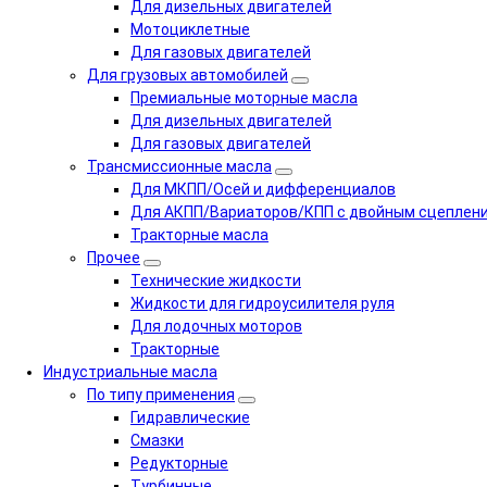
Для дизельных двигателей
Мотоциклетные
Для газовых двигателей
Для грузовых автомобилей
Премиальные моторные масла
Для дизельных двигателей
Для газовых двигателей
Трансмиссионные масла
Для МКПП/Осей и дифференциалов
Для АКПП/Вариаторов/КПП с двойным сцеплен
Тракторные масла
Прочее
Технические жидкости
Жидкости для гидроусилителя руля
Для лодочных моторов
Тракторные
Индустриальные масла
По типу применения
Гидравлические
Cмазки
Редукторные
Турбинные