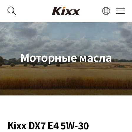
KR
EN
RU
Моторные масла
VN
IN
JP
CN
Kixx DX7 E4 5W-30