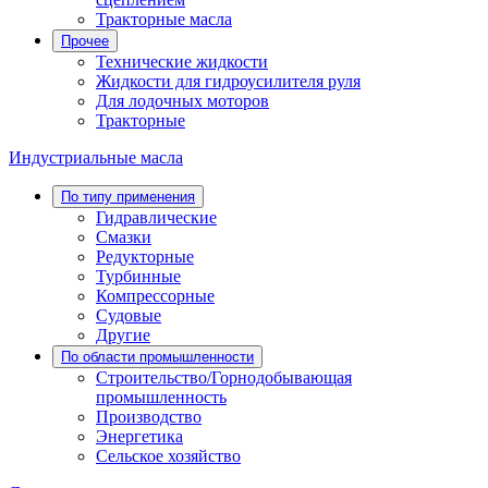
Тракторные масла
Прочее
Технические жидкости
Жидкости для гидроусилителя руля
Для лодочных моторов
Тракторные
Индустриальные масла
По типу применения
Гидравлические
Cмазки
Редукторные
Турбинные
Компрессорные
Судовые
Другие
По области промышленности
Строительство/Горнодобывающая
промышленность
Производство
Энергетика
Сельское хозяйство