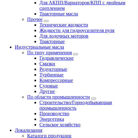
Для АКПП/Вариаторов/КПП с двойным
сцеплением
Тракторные масла
Прочее
Технические жидкости
Жидкости для гидроусилителя руля
Для лодочных моторов
Тракторные
Индустриальные масла
По типу применения
Гидравлические
Cмазки
Редукторные
Турбинные
Компрессорные
Судовые
Другие
По области промышленности
Строительство/Горнодобывающая
промышленность
Производство
Энергетика
Сельское хозяйство
Локализация
Каталоги продукции