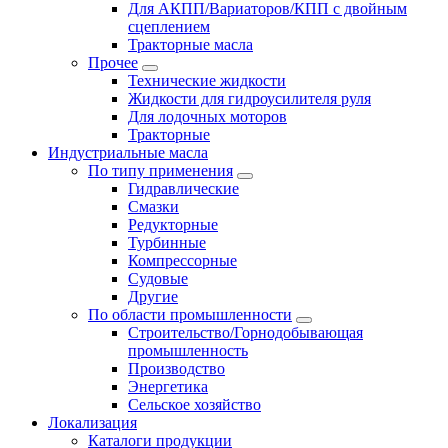
Для АКПП/Вариаторов/КПП с двойным
сцеплением
Тракторные масла
Прочее
Технические жидкости
Жидкости для гидроусилителя руля
Для лодочных моторов
Тракторные
Индустриальные масла
По типу применения
Гидравлические
Cмазки
Редукторные
Турбинные
Компрессорные
Судовые
Другие
По области промышленности
Строительство/Горнодобывающая
промышленность
Производство
Энергетика
Сельское хозяйство
Локализация
Каталоги продукции