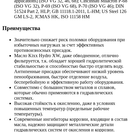
applications] (ISO VG 32, 46, 68); Cincinnati Milacron P-68
(ISO VG 32), P-69 (ISO VG 68), P-70 (ISO VG 46); DIN
51524 Part 2, HLP; GB 11118.1-2011, L-HM; US Steel 126
GM LS-2, JCMAS HK, ISO 11158 HM
Преимущества
Значительно снижает риск поломки оборудования при
избыточных нагрузках за счет эффективных
противоизносных присадок.
Масло Kixx Hydro XW, даже обводненное, отлично
фильтруется, т.к. обладает хорошей гидролитической
стабильностью и способностью быстро отделять воду.
Антипенные присадки обеспечивают низкий уровень
пенообразования, быстрое отделение воздуха,
бесперебойную и эффективную работу оборудования.
Совместимо с большинством металлов и сплавов,
которые обычно применяются в гидравлических
системах.
Высокая стойкость к окислению, даже в условиях
повышенных температур (предельные рабочие
температуры).
Современные ингибиторы коррозии, входящие в состав
масла, надежно защищают металлические детали
гидравлических систем от окисления и коррозии.