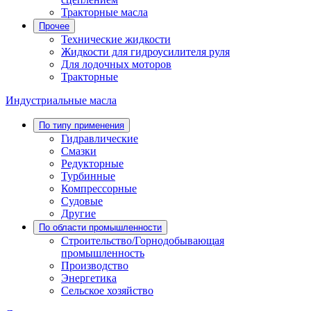
Тракторные масла
Прочее
Технические жидкости
Жидкости для гидроусилителя руля
Для лодочных моторов
Тракторные
Индустриальные масла
По типу применения
Гидравлические
Cмазки
Редукторные
Турбинные
Компрессорные
Судовые
Другие
По области промышленности
Строительство/Горнодобывающая
промышленность
Производство
Энергетика
Сельское хозяйство