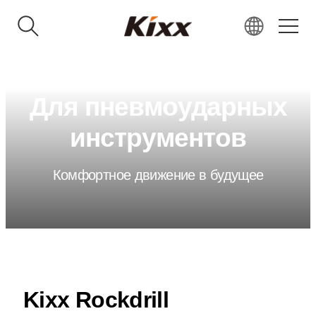
KR
EN
Для пневмоударных
RU
VN
инструментов
IN
JP
Комфортное движение в будущее
CN
Kixx Rockdrill