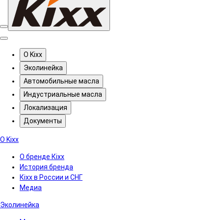
О Kixx
Эколинейка
Автомобильные масла
Индустриальные масла
Локализация
Документы
О Kixx
О бренде Кіхх
История бренда
Кіхx в России и СНГ
Медиа
Эколинейка