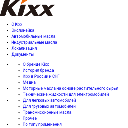
О Kixx
Эколинейка
Автомобильные масла
Индустриальные масла
Локализация
Документы
О бренде Кіхх
История бренда
Кіхx в России и СНГ
Медиа
Моторные масла на основе растительного сырья
Технические жидкости для электромобилей
Для легковых автомобилей
Для грузовых автомобилей
Трансмиссионные масла
Прочее
По типу применения