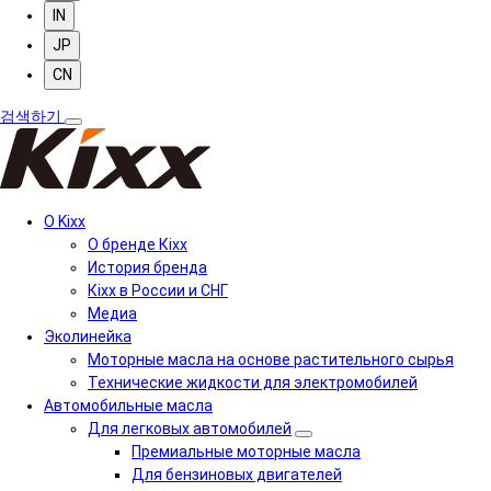
IN
JP
CN
검색하기
О Kixx
О бренде Кіхх
История бренда
Кіхx в России и СНГ
Медиа
Эколинейка
Моторные масла на основе растительного сырья
Технические жидкости для электромобилей
Автомобильные масла
Для легковых автомобилей
Премиальные моторные масла
Для бензиновых двигателей