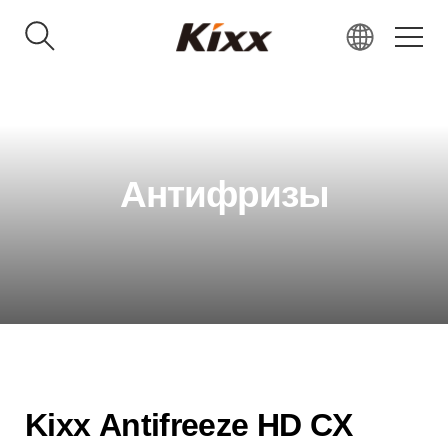
KR
EN
RU
VN
Антифризы
IN
JP
CN
Kixx Antifreeze HD CX