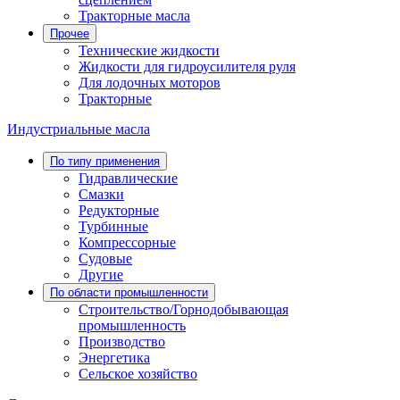
Тракторные масла
Прочее
Технические жидкости
Жидкости для гидроусилителя руля
Для лодочных моторов
Тракторные
Индустриальные масла
По типу применения
Гидравлические
Cмазки
Редукторные
Турбинные
Компрессорные
Судовые
Другие
По области промышленности
Строительство/Горнодобывающая
промышленность
Производство
Энергетика
Сельское хозяйство