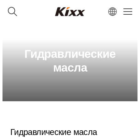
KR
EN
RU
Гидравлические
VN
масла
IN
JP
CN
Гидравлические масла