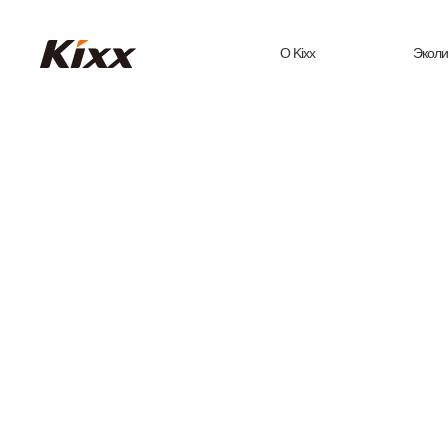
О Kixx
Эколи
О бренде Кіхх
Моторны
на о
История бренда
растит
сы
Кіхx в России
Технологиче
и СНГ
Техни
жидкос
Медиа
электро
Комфортное движение 