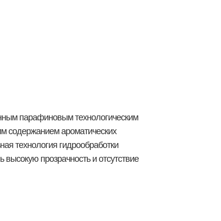
Подбор масел
Состав и
рабочие
характеристики
енным парафиновым технологическим
ким содержанием ароматических
ная технология гидрообработки
ь высокую прозрачность и отсутствие